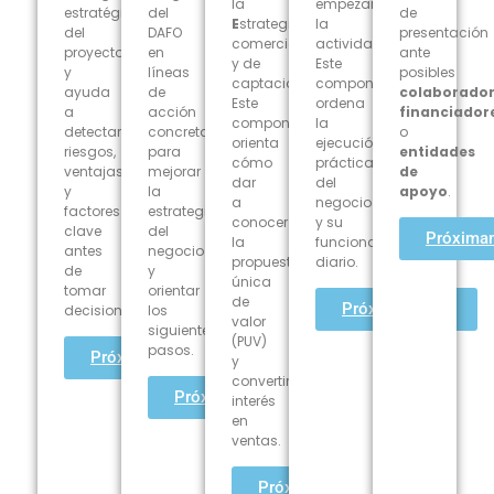
la
empezar
estratégica
del
de
E
strategia
la
del
DAFO
presentación
comercial
actividad.
proyecto
en
ante
y de
Este
y
líneas
posibles
captación.
componente
ayuda
de
colaborador
Este
ordena
a
acción
financiador
componente
la
detectar
concretas
o
orienta
ejecución
riesgos,
para
entidades
cómo
práctica
ventajas
mejorar
de
dar
del
y
la
apoyo
.
a
negocio
factores
estrategia
conocer
y su
clave
del
Próxima
la
funcionamiento
antes
negocio
propuesta
diario.
de
y
única
tomar
orientar
de
Próximamente
decisiones.
los
valor
siguientes
(PUV)
pasos.
Próximamente
y
convertir
Próximamente
interés
en
ventas.
Próximamente