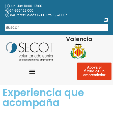
Lun -Jue 10:00 -13:00
34-963 152 000
Ava Pérez Galdós 13-P6-Pta 16, 46007
Valencia
Apoya el
futuro de un
emprendedor
Experiencia que
acompaña