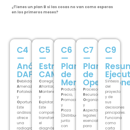
¿Tienes un plan B si las cosas no van como esperas
en los primeros meses?
C4
C5
C6
C7
C9
—
—
—
—
—
Análisis
Estrategias
Plan
Plan
Resu
DAFO
CAME
de
de
Ejecu
Mercadeo
Operacion
D
ebilidades,
C
orregir,
Síntesis
A
menazas,
A
frontar,
del
P
roducto,
P
rocesos,
F
ortalezas
M
antener
proyecto
P
recio,
R
ecursos,
y
y
y de
P
romoción
O
rganización
O
portunidades.
E
xplotar.
sus
y
y
Este
Este
decisiones
P
laza
A
spectos
análisis
componente
principales.
(Distribución),
legales
ofrece
transforma
Funciona
junto
esenciales
una
el
como
con
para
radiografía
diagnóstico
carta