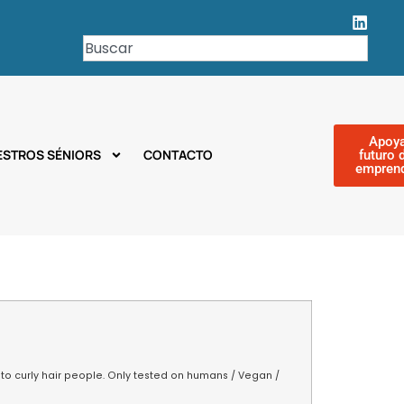
Apoya
ESTROS SÉNIORS
CONTACTO
futuro 
empren
 to curly hair people. Only tested on humans / Vegan /