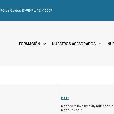
 Pérez Galdós 13-P6-Pta 16, 46007
FORMACIÓN
NUESTROS ASESORADOS
NU
RULLS
Made with love by curly hair people
Made in Spain