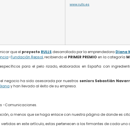
www.rulls.es
nicar que el
proyecto
RULLS
desarrollado por la emprendedora
Diana 
encia
–
Fundación Repsol
, recibiendo el
PRIMER PREMIO
en la categoría
M
specíficos para el pelo rizado, elaborados en España con ingredient
del negocio ha sido asesorada por nuestros
seniors Sebastián Navarr
Diana
y han llevado al éxito de su empresa.
nas -Comunicaciones.
rmación, a menos que se haga enlace con nuestra página de donde es cit
ertidas en este artículo, estas pertenecen a los firmantes de cada uno d