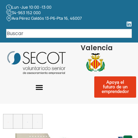
Lun -Jue 10:00 -13:00
34-963 152 000
Ava Pérez Galdós 13-P6-Pta 16, 46007
Valencia
Apoya el
futuro de un
emprendedor