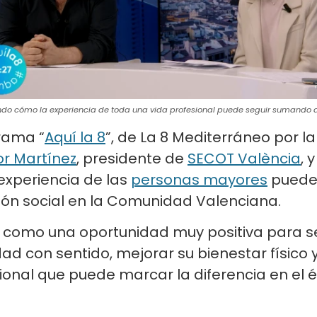
ndo cómo la experiencia de toda una vida profesional puede seguir sumando a
grama “
Aquí la 8
”, de La 8 Mediterráneo por l
r Martínez
, presidente de
SECOT València
, 
experiencia de las
personas mayores
puede 
ón social en la Comunidad Valenciana.
a como una oportunidad muy positiva para se
d con sentido, mejorar su bienestar físico y
ional que puede marcar la diferencia en el é